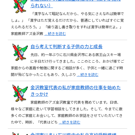
られない）
「漢字なんて暗記なんだから、やる気にさえなれば簡単で
しょ。」 「漢字はただ覚えるだけだから、普通にしていればすぐに覚
えられるだろう。」 「繰り返し書き取りをすれば漢字は簡単だよ。」
家庭教師アズ金沢教
.. 続きを読む
自ら考えて判断する子供の力と成長
先日、約一年ぶりに石川県金沢市にある医王山スキー場
に半日だけ行ってきました。ここのところ、おかげ様でご
家庭からの進路や勉強に関するご相談が多く、子供と一緒に過ごす時
間が殆どなかったこともあり、久しぶり
.. 続きを読む
金沢教室代表の私が家庭教師の仕事を始めた
きっかけ
家庭教師のアズ金沢教室で代表を務めています。日頃、
様々なご家庭に赴いて学習相談をしてきました。そして、今までに数
多くのご家庭とお会いして、家庭教師のお世話をさせていただいてき
た中で、時折、「代表はどち
.. 続きを読む
金沢市に多い石川県内の私立高校受験模様