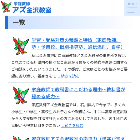
一覧
学習・受験対策の種類と特徴（家庭教師、
塾・予備校、個別指導塾、通信添削、自学）
私は金沢市旭町に家庭教師アズ金沢教室の事務所を設け、
これまでに石川県内の様々なご家庭から数多くの勉強や進路に関する
ご相談をいただいてきました。その都度、ご家庭ごとのお悩みやご要
望に寄り添い、親身さをモ
.. 続きを読む
家庭教師で教科書にこだわる理由～教科書が
秘める威力～
家庭教師アズ金沢教室では、石川県内で今までに多くの
小学生・中学生・高校生のお子さんや親御さん、中には高卒認定試験
から大学受験を目指す社会人の方にお会いしてきました。苦手科目の
克服から得意科目を更に高い
.. 続きを読む
家庭教師アズ金沢教室の指導力（漢字が覚え