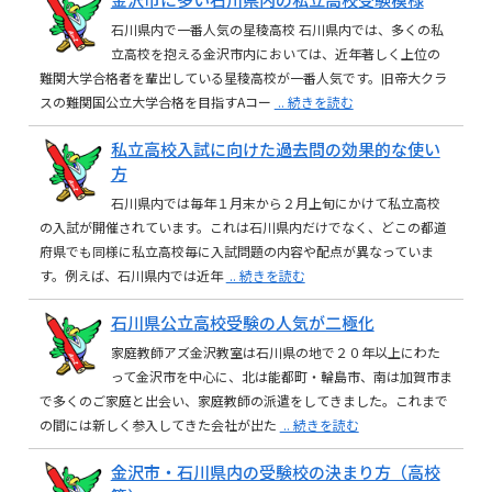
石川県内で一番人気の星稜高校 石川県内では、多くの私
立高校を抱える金沢市内においては、近年著しく上位の
難関大学合格者を輩出している星稜高校が一番人気です。旧帝大クラ
スの難関国公立大学合格を目指すAコー
.. 続きを読む
私立高校入試に向けた過去問の効果的な使い
方
石川県内では毎年１月末から２月上旬にかけて私立高校
の入試が開催されています。これは石川県内だけでなく、どこの都道
府県でも同様に私立高校毎に入試問題の内容や配点が異なっていま
す。例えば、石川県内では近年
.. 続きを読む
石川県公立高校受験の人気が二極化
家庭教師アズ金沢教室は石川県の地で２０年以上にわた
って金沢市を中心に、北は能都町・輪島市、南は加賀市ま
で多くのご家庭と出会い、家庭教師の派遣をしてきました。これまで
の間には新しく参入してきた会社が出た
.. 続きを読む
金沢市・石川県内の受験校の決まり方（高校