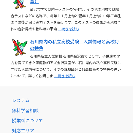
篇）
金沢市内では統一テストの名称で、その他の地域では総
合テストなどの名称で、毎年１１月上旬と翌年１月上旬に中学三年生
の全生徒が同じ実力テストを受けます。このテストの結果から地域全
体の合計得点や教科毎の平均
.. 続きを読む
石川県内の私立高校受験 入試情報と高校毎
の特色
石川県私立入試情報 石川県金沢市で２５年、子供達の学
力を育ててきた家庭教師アズ金沢教室が、石川県内の私立高校受験に
向けた入試情報について、４つの受験区分と各高校毎のの特色の違い
について、詳しく説明しま
.. 続きを読む
システム
無料学習相談
授業料について
対応エリア