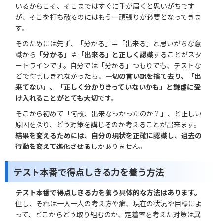
いるからこそ、そこまではすぐに手が届くと思いがちです
が、そこを打ち破るのにはもう一頑張りが必要となってきま
す。
そのためには先ず、「分かる」＝「出来る」と思いがちな意
識から
「分かる」≠「出来る」と正しく認識
することがスタ
ートラインです。自分では「分かる」つもりでも、テストな
どで得点しきれなかったら、
一切の言い訳を捨て去り、「出
来てない」、「正しく分かりきっていないかも」と謙虚に受
け入れることがとても大切
です。
そこから初めて「何故、出来なっかったのか？」、と正しい
原因を探り、どう対策を講じるのか考えることが出来ます。
結果を変えるためには、自分の現状を正確に認識し、過去の
行動を変えて進化させる
しかありません。
テスト本番で得点しきる力を養う方法
テスト本番で得点しきる力を養う具体的な方法はあります。
但し、それは一人一人の考え方や癖、現在の状況や目標によ
って、どこからどう取り組むのか、定着率を考えた対策は異