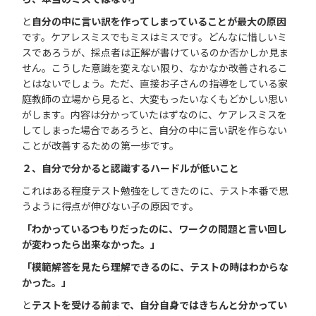
と
自分の中に言い訳を作ってしまっていることが最大の原因
です。ケアレスミスでもミスはミスです。どんなに惜しいミ
スであろうが、採点者は正解が書けているのか否かしか見ま
せん。こうした意識を変えない限り、なかなか改善されるこ
とはないでしょう。ただ、直接お子さんの指導をしている家
庭教師の立場から見ると、大変もったいなくもどかしい思い
がします。内容は分かっていたはずなのに、ケアレスミスを
してしまった場合であろうと、自分の中に言い訳を作らない
ことが改善するための第一歩です。
２、自分で分かると認識するハードルが低いこと
これはある程度テスト勉強をしてきたのに、テスト本番で思
うように得点が伸びない子の原因です。
「わかっているつもりだったのに、ワークの問題と言い回し
が変わったら出来なかった。」
「模範解答を見たら理解できるのに、テストの時はわからな
かった。」
と
テストを受ける前まで、自分自身ではきちんと分かってい