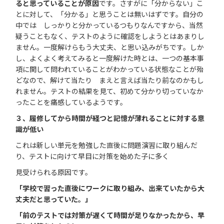
ると思っていることが原因
です。さすがに「分からない」こ
とに対して、「分かる」と思うことは無いはずです。自分の
中では しっかりと分かっているつもりなんですから、当然
疑うこともなく、テストのように確認をしようとはあまりし
ません。一度解けらもう大丈夫、と思い込みがちです。しか
し、よくよく考えてみると一度解けた時とは、一つの基本事
項に関して問われていることがわかっている状態なことが殆
どなので、解けて当たり まえと言えば当たり前なのかもし
れません。テストの結果を見て、初めて分かり切っていなか
ったことを痛感しているようです。
３、履修してから時間が経つと
記憶が薄れる
ことに対する意
識が低い
これは新しい単元を勉強した直後に問題演習に取り組んだ
り、テストに向けて早目に対策を始めた子に多く
見受けられる原因です。
「学校で習った直後にワークに取り組み、出来ていたから大
丈夫だと思っていた。」
「前のテストでは対策が遅くて時間が足りなかったから、早