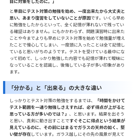
目に対策をしたのに。」
と
早目にテスト対策の勉強を始め、一度出来たから大丈夫と
思い、あまり復習をしていないことが原因
です。いくら早め
に勉強をしたからといって、全く記憶が薄れないで残ってい
る確証はありません。にもかかわらず、問題演習時に出来た
ことや今までよりも早めにテスト対策を始めて勉強量が増え
たことで慢心してしまい、一度頭に入ったことは全て記憶し
ていると思いがちのようです。テストを受けている最中にな
って初めて、しっかり勉強した内容でも記憶が薄れて曖昧に
なっていることを認識し、後悔している子が多い印象があり
ます。
「分かる」と「出来る」の大きな違い
しっかりとテスト対策の勉強をするまでは、
「時間をかけて
テスト範囲を一通り勉強しさえすれば、必ず得点が上がると
思っている方が多いのでは？」
、と思います。結果を出そう
と思い、真剣に動き出すことで
すぐそこに得点という結果が
見えているのに、その前にはまるでガラスの天井の如く、堅
い壁が存在
しています。ガラス越しにその先の風景が見えて